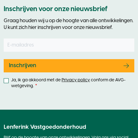
Inschrijven voor onze nieuwsbrief
Graag houden wij u op de hoogte van alle ontwikkelingen.
U kunt zich hier inschrijven voor onze nieuwsbrief.
E-mailadres
Leave
this
field
blank
Inschrijven
Ja, ik ga akkoord met de
Privacy policy
conform de AVG-
wetgeving.
Lenferink Vastgoedonderhoud
Blijf op de hoogte van onze ontwikkelingen. Volg ons via social