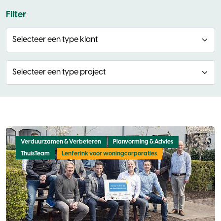
Filter
Type klant
Type project
Verduurzamen & Verbeteren
Planvorming & Advies
ThuisTeam
Lenferink voor woningcorporaties