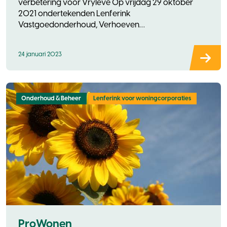
verbetering voor Vryleve Op vrijdag 29 oktober
2021 ondertekenden Lenferink
Vastgoedonderhoud, Verhoeven
Vastgoedverbeteraars en woonst
24 januari 2023
Onderhoud & Beheer
Lenferink voor woningcorporaties
ProWonen