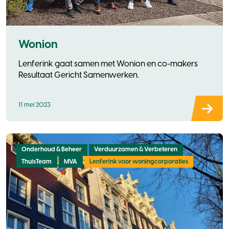
Wonion
Lenferink gaat samen met Wonion en co-makers
Resultaat Gericht Samenwerken.
11 mei 2023
Onderhoud & Beheer
Verduurzamen & Verbeteren
ThuisTeam
MVA
Lenferink voor woningcorporaties