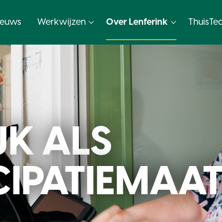
ieuws
Werkwijzen
Over Lenferink
ThuisTe
JK ALS
CIPATIEMAA