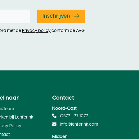
Inschrijven
oord met de
Privacy policy
conform de AVG-
el naar
Contact
Noord-Oost
uisTeam
0572 - 37 17 77
ken bij Lenferink
info@lenferink.com
vacy Policy
ntact
Midden