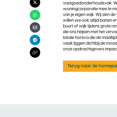
vastgoedonderhoudsvak. Wan
X - Twitter
woningcorporatie mee te m
van je eigen wijk. Wij zien de
Whatsapp
willen we ook altijd banen 
buurt of wijk tijdens grote
E-mail
die ons helpen met het verv
lokale horeca die de maaltij
Telegram
vaak liggen dichtbij de moo
onze opdrachtgevers impact 
Kopieer naar klembord
Terug naar de homep