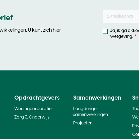
E-mailadres
Leave
rief
this
field
ikkelingen. U kunt zich hier
Ja, ik ga akk
blank
wetgeving.
Opdrachtgevers
Samenwerkingen
Sn
Woningcorporaties
Langdurige
Th
samenwerkingen
Zorg & Onderwijs
Wer
Projecten
Pri
Co