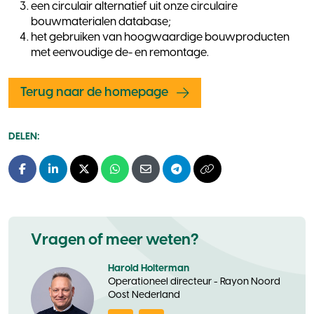
een circulair alternatief uit onze circulaire
bouwmaterialen database;
het gebruiken van hoogwaardige bouwproducten
met eenvoudige de- en remontage.
Terug naar de homepage
DELEN:
Facebook
LinkedIn
X - Twitter
Whatsapp
E-mail
Telegram
Kopieer naar klembo
Vragen of meer weten?
Harold Holterman
Operationeel directeur - Rayon Noord
Oost Nederland