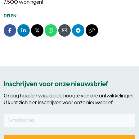
7.500 woningen!
DELEN:
Facebook
LinkedIn
X - Twitter
Whatsapp
E-mail
Telegram
Kopieer naar klembo
Inschrijven voor onze nieuwsbrief
Graag houden wij u op de hoogte van alle ontwikkelingen.
U kunt zich hier inschrijven voor onze nieuwsbrief.
E-mailadres
Leave
this
field
blank