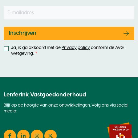
E-mailadres
Leave
this
field
blank
Inschrijven
Ja, ik ga akkoord met de
Privacy policy
conform de AVG-
wetgeving.
Lenferink Vastgoedonderhoud
Blijf op de hoogte van onze ontwikkelingen. Volg ons via social
media: