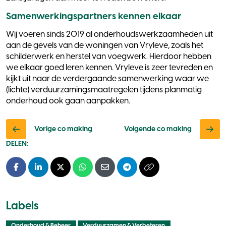
Samenwerkingspartners kennen elkaar
Wij voeren sinds 2019 al onderhoudswerkzaamheden uit
aan de gevels van de woningen van Vryleve, zoals het
schilderwerk en herstel van voegwerk. Hierdoor hebben
we elkaar goed leren kennen. Vryleve is zeer tevreden en
kijkt uit naar de verdergaande samenwerking waar we
(lichte) verduurzamingsmaatregelen tijdens planmatig
onderhoud ook gaan aanpakken.
Vorige co making
Volgende co making
DELEN:
Facebook
LinkedIn
X - Twitter
Whatsapp
E-mail
Telegram
Kopieer naar klembo
Labels
Onderhoud & Beheer
Verduurzamen & Verbeteren