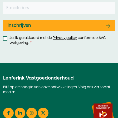
E-mailadres
Leave
this
field
blank
Inschrijven
Ja, ik ga akkoord met de
Privacy policy
conform de AVG-
wetgeving.
Lenferink Vastgoedonderhoud
Blijf op de hoogte van onze ontwikkelingen. Volg ons via social
media:
Facebook
LinkedIn
Instagram
Twitter