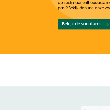
op zoek naar enthousiaste me
past? Bekijk dan snel onze va
Bekijk de vacatures
E-mailadres
Leave