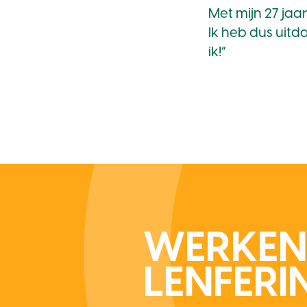
Met mijn 27 jaar
Ik heb dus uitd
ik!”
WERKEN 
LENFERI