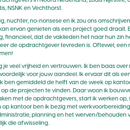
rachtgevers in Noord Nederland, zoals Nijestee
is, NSNK en Vechthorst.
tig, nuchter, no-nonsese en ik zou ons omschrijven
kan ervan genieten als een project goed draait.
ng, financieel, dat de vaklieden het naar hun zin
eer de opdrachtgever tevreden is. Oftewel; een 
men!
jg je veel vrijheid en vertrouwen. Ik ben baas over 
oordelijk voor jouw aandeel. Ik ervaar dit als e
 Ik ben gemiddeld de helft van de week op kant
t op de projecten te vinden. Daar woon ik bouw
praken met de opdrachtgevers, start ik werken op,
n op kantoor ben ik bezig met werkvoorbereiding
administratie, planning en het werven/behouden 
ijk die afwisseling.