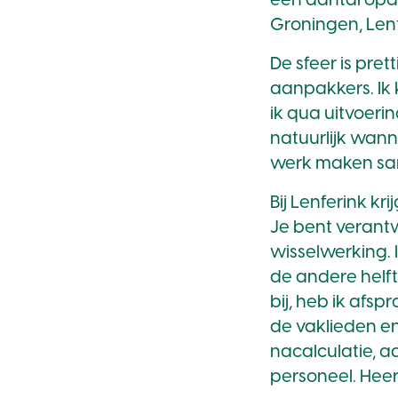
een aantal opd
Groningen, Lent
De sfeer is pret
aanpakkers. Ik 
ik qua uitvoeri
natuurlijk wann
werk maken sa
Bij Lenferink kri
Je bent verantw
wisselwerking.
de andere helf
bij, heb ik afs
de vaklieden e
nacalculatie, 
personeel. Heerl