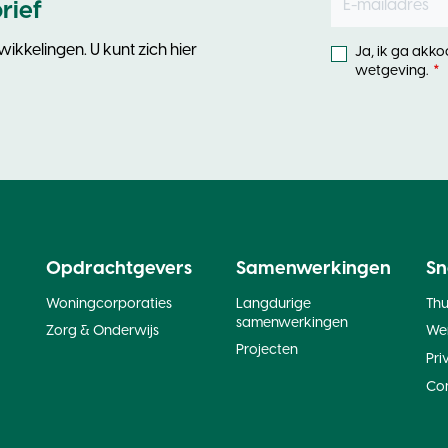
rief
this
field
ikkelingen. U kunt zich hier
Ja, ik ga akk
blank
wetgeving.
Opdrachtgevers
Samenwerkingen
Sn
Woningcorporaties
Langdurige
Th
samenwerkingen
Zorg & Onderwijs
Wer
Projecten
Pri
Co