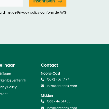
Inschrijven
oord met de
Privacy policy
conform de AVG-
el naar
Contact
Noord-Oost
uisTeam
0572 - 37 17 77
ken bij Lenferink
info@lenferink.com
vacy Policy
ntact
Midden
038 - 46 51 455
info@lenferink.com