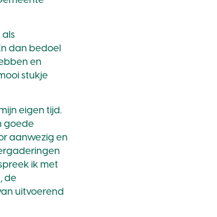
, Gemeente
 als
 En dan bedoel
 hebben en
mooi stukje
mijn eigen tijd.
en goede
oor aanwezig en
vergaderingen
 spreek ik met
, de
van uitvoerend