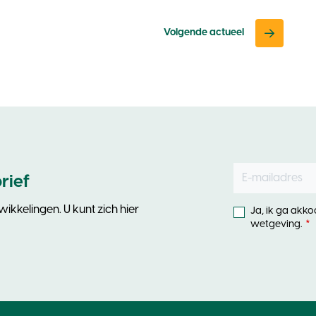
Volgende actueel
E-mailadres
Leave
rief
this
field
ikkelingen. U kunt zich hier
Ja, ik ga akk
blank
wetgeving.