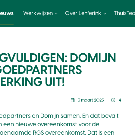
ieuws
Werkwijzen
Over Lenferink
ThuisTe
IGVULDIGEN: DOMIJN
TGOEDPARTNERS
RKING UIT!
3 maart 2023
4
oedpartners en Domijn samen. En dat bevalt
n een nieuwe overeenkomst voor de
ogenaamde RGS overeenkomst. Dat is een