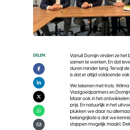
DELEN:
Vanuit Domijn vinden ze het 
samen te werken. En dat le
duren minder lang. Terwijl de
Facebook
is dat er altijd voldoende 
LinkedIn
We tekenen met trots. Wilma 
Vastgoedpartners en Domijn
Maar ook in het ontwikkelen
X - Twitter
prijs. En natuurlijk in het ui
plukken we daar nu allemaal
Whatsapp
belangrijkste is dat we kenni
stappen mogelijk maakt. Dele
E-mail