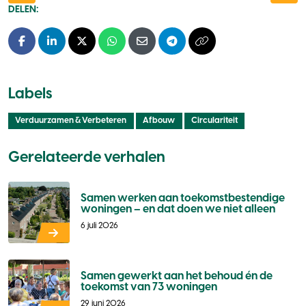
DELEN:
Facebook
LinkedIn
X - Twitter
Whatsapp
E-mail
Telegram
Kopieer naar klembo
Labels
Verduurzamen & Verbeteren
Afbouw
Circulariteit
Gerelateerde verhalen
Samen werken aan toekomstbestendige
woningen – en dat doen we niet alleen
6 juli 2026
Samen gewerkt aan het behoud én de
toekomst van 73 woningen
29 juni 2026