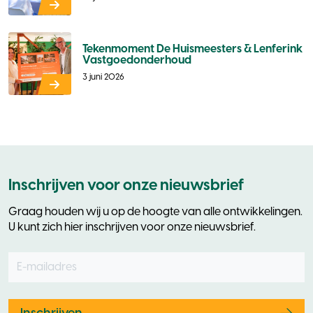
Tekenmoment De Huismeesters & Lenferink
Vastgoedonderhoud
3 juni 2026
Inschrijven voor onze nieuwsbrief
Graag houden wij u op de hoogte van alle ontwikkelingen.
U kunt zich hier inschrijven voor onze nieuwsbrief.
E-mailadres
Leave
this
field
blank