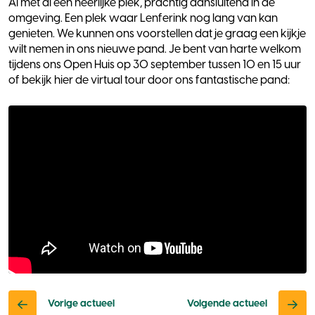
Al met al een heerlijke plek, prachtig aansluitend in de
omgeving. Een plek waar Lenferink nog lang van kan
genieten. We kunnen ons voorstellen dat je graag een kijkje
wilt nemen in ons nieuwe pand. Je bent van harte welkom
tijdens ons Open Huis op 30 september tussen 10 en 15 uur
of bekijk hier de virtual tour door ons fantastische pand:
Vorige actueel
Volgende actueel