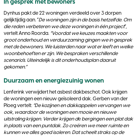
In gesprek met bewoners
Dynhus pakt de 22 woningen verdeeld over 3 dorpen
gelijktijdig aan. “
De woningen zijn in de basis hetzelfde. Om
die reden verbeteren we deze woningen in één project
”,
vertelt Anno Roorda.
“Voordat we keuzes maakten voor
groot onderhoud en verduurzaming gingen we in gesprek
met de bewoners. We luisterden naar wat er leeft en welke
woonbehoeften er zijn. We bespraken verschillende
scenario's. Uiteindelijk is dit onderhoudsplan daaruit
gekomen.”
Duurzaam en energiezuinig wonen
Lenferink verwijdert het asbest dakbeschot. Ook krijgen
de woningen een nieuw geïsoleerd dak. Gerben van der
Ploeg vertelt:
“De kozijnen en dakkappelen vervangen we
ook, waardoor de woningen een mooie en nieuwe
uitstraling krijgen. Verder krijgen d
e
bergingen een plat dak
in plaats van een puntdak. Zo creëren we meer ruimte en
kunnen we alles goed isoleren. Dat scheelt straks op de