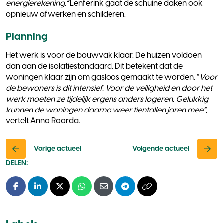
energierekening.”
Lenferink gaat de schuine daken ook
opnieuw afwerken en schilderen.
Planning
Het werk is voor de bouwvak klaar. De huizen voldoen
dan aan de isolatiestandaard. Dit betekent dat de
woningen klaar zijn om gasloos gemaakt te worden. “
Voor
de bewoners is dit intensief. Voor de veiligheid en door het
werk moeten ze tijdelijk ergens anders logeren. Gelukkig
kunnen de woningen daarna weer tientallen jaren mee”
,
vertelt Anno Roorda.
Vorige actueel
Volgende actueel
DELEN:
Facebook
LinkedIn
X - Twitter
Whatsapp
E-mail
Telegram
Kopieer naar klembo