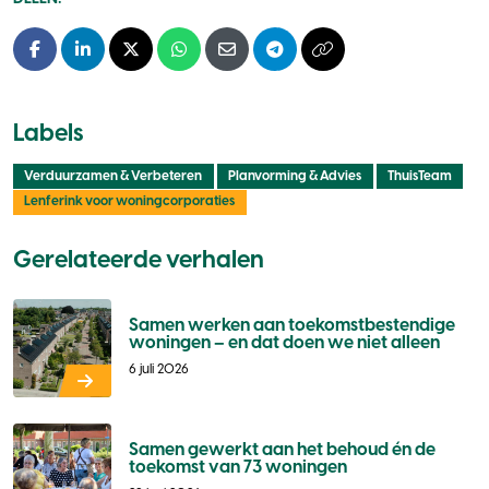
Facebook
LinkedIn
X - Twitter
Whatsapp
E-mail
Telegram
Kopieer naar klembo
Labels
Verduurzamen & Verbeteren
Planvorming & Advies
ThuisTeam
Lenferink voor woningcorporaties
Gerelateerde verhalen
Samen werken aan toekomstbestendige
woningen – en dat doen we niet alleen
6 juli 2026
Samen gewerkt aan het behoud én de
toekomst van 73 woningen