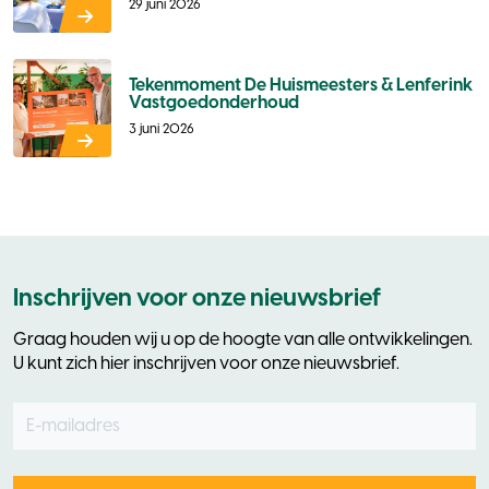
29 juni 2026
Tekenmoment De Huismeesters & Lenferink
Vastgoedonderhoud
3 juni 2026
Inschrijven voor onze nieuwsbrief
Graag houden wij u op de hoogte van alle ontwikkelingen.
U kunt zich hier inschrijven voor onze nieuwsbrief.
E-mailadres
Leave
this
field
blank