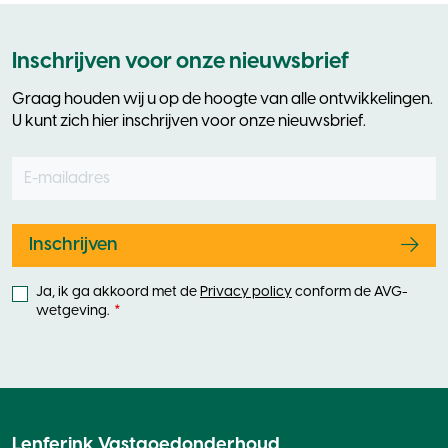
Inschrijven voor onze nieuwsbrief
Graag houden wij u op de hoogte van alle ontwikkelingen.
U kunt zich hier inschrijven voor onze nieuwsbrief.
E-mailadres
Leave
this
field
blank
Inschrijven
Ja, ik ga akkoord met de
Privacy policy
conform de AVG-
wetgeving.
Lenferink Vastgoedonderhoud