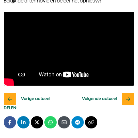
Bekijk de aftermovie en beleef het opnieuw!
Vorige actueel
Volgende actueel
DELEN:
Facebook
LinkedIn
X - Twitter
Whatsapp
E-mail
Telegram
Kopieer naar klembo