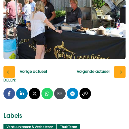
Vorige actueel
Volgende actueel
DELEN:
Facebook
LinkedIn
X - Twitter
Whatsapp
E-mail
Telegram
Kopieer naar klembo
Labels
Verduurzamen & Verbeteren
ThuisTeam