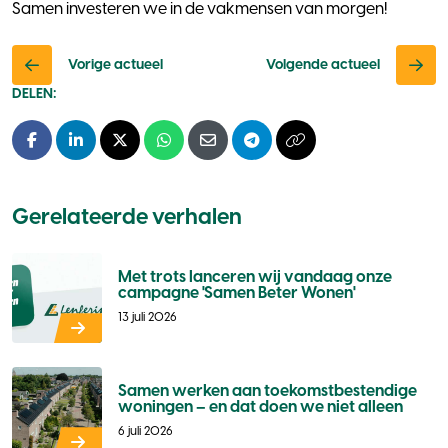
Samen investeren we in de vakmensen van morgen!
Vorige actueel
Volgende actueel
DELEN:
Facebook
LinkedIn
X - Twitter
Whatsapp
E-mail
Telegram
Kopieer naar klembo
Gerelateerde verhalen
Met trots lanceren wij vandaag onze
campagne 'Samen Beter Wonen'
13 juli 2026
Samen werken aan toekomstbestendige
woningen – en dat doen we niet alleen
6 juli 2026