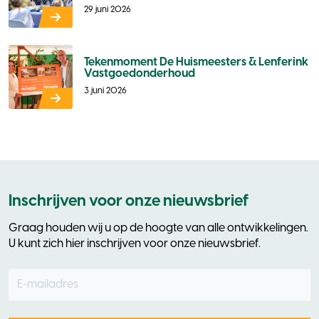
29 juni 2026
Tekenmoment De Huismeesters & Lenferink
Vastgoedonderhoud
3 juni 2026
Inschrijven voor onze nieuwsbrief
Graag houden wij u op de hoogte van alle ontwikkelingen.
U kunt zich hier inschrijven voor onze nieuwsbrief.
E-mailadres
Leave
this
field