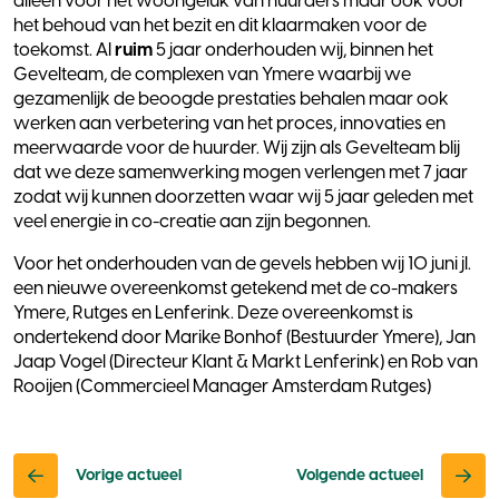
alleen voor het woongeluk van huurders maar ook voor
het behoud van het bezit en dit klaarmaken voor de
toekomst. Al
ruim
5 jaar onderhouden wij, binnen het
Gevelteam, de complexen van Ymere waarbij we
gezamenlijk de beoogde prestaties behalen maar ook
werken aan verbetering van het proces, innovaties en
meerwaarde voor de huurder. Wij zijn als Gevelteam blij
dat we deze samenwerking mogen verlengen met 7 jaar
zodat wij kunnen doorzetten waar wij 5 jaar geleden met
veel energie in co-creatie aan zijn begonnen.
Voor het onderhouden van de gevels hebben wij 10 juni jl.
een nieuwe overeenkomst getekend met de co-makers
Ymere, Rutges en Lenferink. Deze overeenkomst is
ondertekend door Marike Bonhof (Bestuurder Ymere), Jan
Jaap Vogel (Directeur Klant & Markt Lenferink) en Rob van
Rooijen (Commercieel Manager Amsterdam Rutges)
Vorige
Vo
Vorige actueel
Volgende actueel