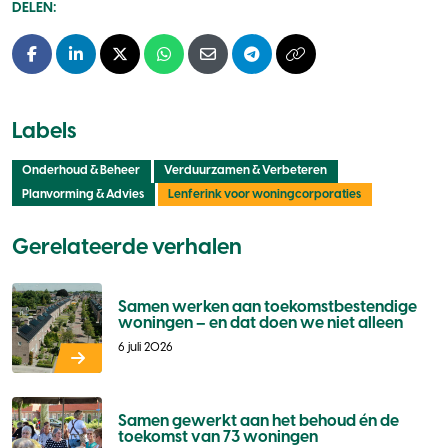
DELEN:
Facebook
LinkedIn
X - Twitter
Whatsapp
E-mail
Telegram
Kopieer naar klembo
Labels
Onderhoud & Beheer
Verduurzamen & Verbeteren
Planvorming & Advies
Lenferink voor woningcorporaties
Gerelateerde verhalen
Samen werken aan toekomstbestendige
woningen – en dat doen we niet alleen
6 juli 2026
Samen gewerkt aan het behoud én de
toekomst van 73 woningen