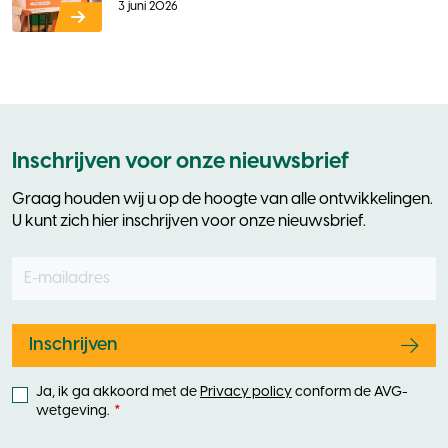
3 juni 2026
Inschrijven voor onze nieuwsbrief
Graag houden wij u op de hoogte van alle ontwikkelingen.
U kunt zich hier inschrijven voor onze nieuwsbrief.
E-mailadres
Leave
this
field
blank
Inschrijven
Ja, ik ga akkoord met de
Privacy policy
conform de AVG-
wetgeving.