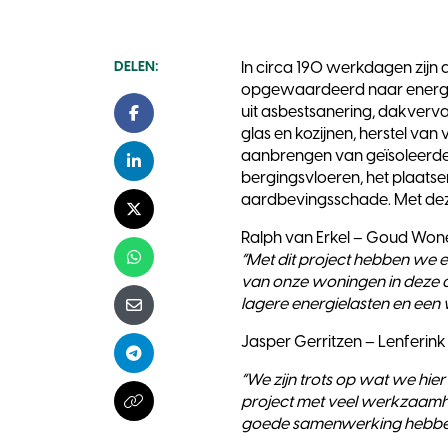
DELEN:
In circa 190 werkdagen zijn
opgewaardeerd naar energi
uit asbestsanering, dakverva
Facebook
glas en kozijnen, herstel va
aanbrengen van geïsoleerd
LinkedIn
bergingsvloeren, het plaatse
aardbevingsschade. Met deze
X - Twitter
Ralph van Erkel – Goud Won
“Met dit project hebben we 
Whatsapp
van onze woningen in deze 
lagere energielasten en een 
E-mail
Jasper Gerritzen – Lenferi
Telegram
“We zijn trots op wat we hie
project met veel werkzaamh
Kopieer naar klembord
goede samenwerking hebben 