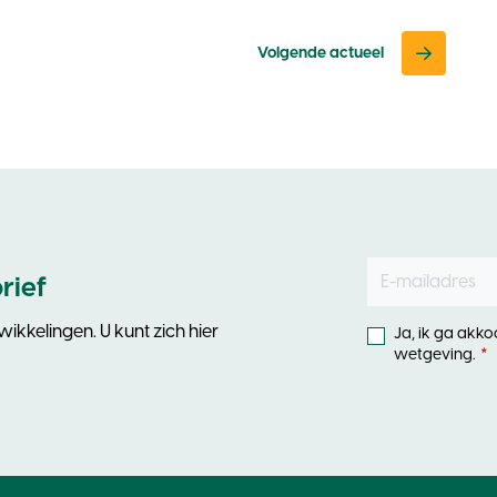
Volgende actueel
E-mailadres
Leave
rief
this
field
ikkelingen. U kunt zich hier
Ja, ik ga akk
blank
wetgeving.