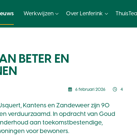
ieuws
Werkwijzen
Over Lenferink
ThuisTe
N BETER EN
NEN
6 februari 2026
4
, Usquert, Kantens en Zandeweer zijn 90
en verduurzaamd. In opdracht van Goud
onderhoud aan toekomstbestendige,
woningen voor bewoners.