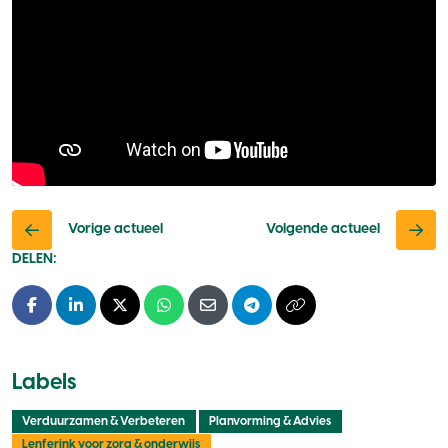
Vorige actueel
Volgende actueel
DELEN:
Facebook
LinkedIn
X - Twitter
Whatsapp
E-mail
Telegram
Kopieer naar klembo
Labels
Verduurzamen & Verbeteren
Planvorming & Advies
Lenferink voor zorg & onderwijs