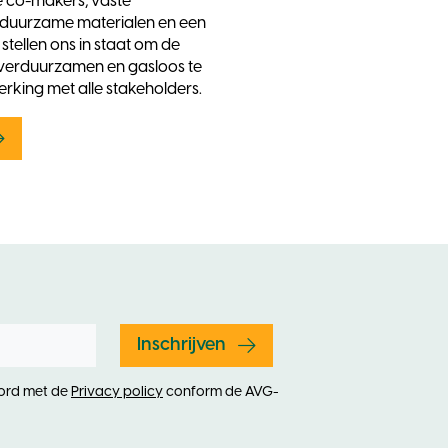
e co-makers, vaste
 duurzame materialen en een
 stellen ons in staat om de
verduurzamen en gasloos te
king met alle stakeholders.
Inschrijven
oord met de
Privacy policy
conform de AVG-