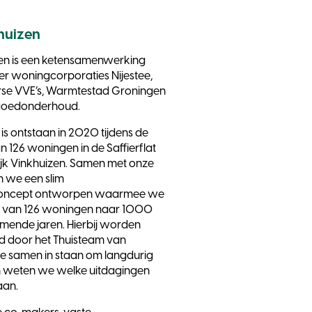
huizen
zen is een ketensamenwerking
er woningcorporaties Nijestee,
rse VVE’s, Warmtestad Groningen
tgoedonderhoud.
s ontstaan in 2020 tijdens de
 126 woningen in de Saffierflat
ijk Vinkhuizen. Samen met onze
 we een slim
oncept ontworpen waarmee we
 van 126 woningen naar 1000
mende jaren. Hierbij worden
d door het Thuisteam van
we samen in staan om langdurig
 en weten we welke uitdagingen
aan.