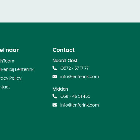
el naar
Contact
Noord-Oost
uisTeam
0572 - 37 17 77
ken bij Lenferink
info@lenferink.com
vacy Policy
ntact
Midden
038 - 46 51 455
info@lenferink.com