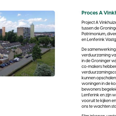
Proces A Vink
Project A Vinkhui
tussen de Groning
Patrimonium, dive
en Lenferink Vas
De samenwerking i
verduurzaming van
in de Groninger w
co-makers hebben
verduurzamingsc
kunnen opschalen
woningen in de ko
bewoners begelei
Lenferink en zijn 
vooruit te kijken
ons te wachten st