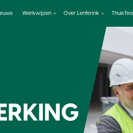
ieuws
Werkwijzen
Over Lenferink
ThuisTe
ERKING