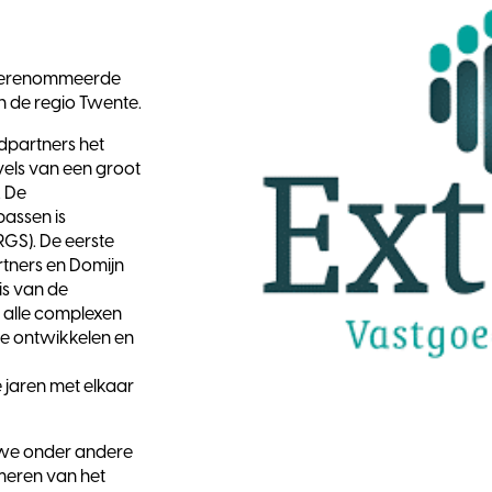
gerenommeerde
 de regio Twente.
dpartners het
els van een groot
. De
assen is
GS). De eerste
rtners en Domijn
is van de
 alle complexen
e ontwikkelen en
jaren met elkaar
we onder andere
meren van het