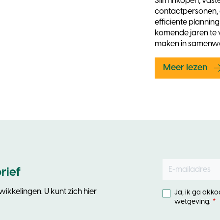
Slim inkopen, vast
contactpersonen,
efficiente planning
komende jaren te 
maken in samenwer
Meer lezen
E-mailadres
Leave
rief
this
field
ikkelingen. U kunt zich hier
Ja, ik ga akk
blank
wetgeving.