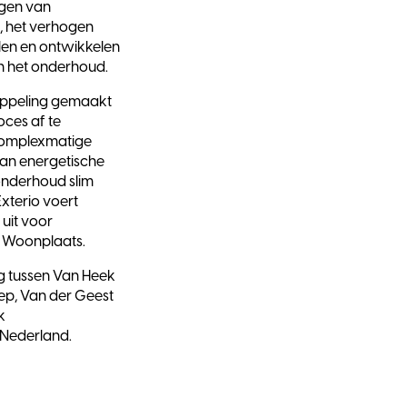
jgen van
 het verhogen
len en ontwikkelen
n het onderhoud.
oppeling gemaakt
ces af te
complexmatige
van energetische
onderhoud slim
terio voert
it voor
 Woonplaats.
g tussen Van Heek
ep, Van der Geest
k
Nederland.