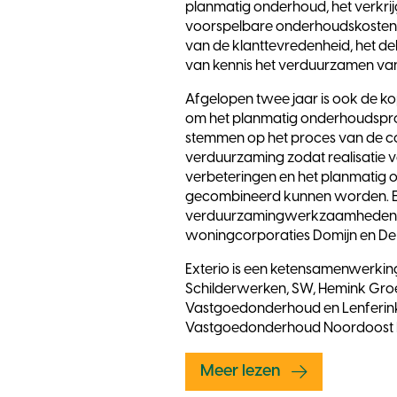
planmatig onderhoud, het verkri
voorspelbare onderhoudskosten,
van de klanttevredenheid, het de
van kennis het verduurzamen va
Afgelopen twee jaar is ook de k
om het planmatig onderhoudspro
stemmen op het proces van de 
verduurzaming zodat realisatie 
verbeteringen en het planmatig 
gecombineerd kunnen worden. Ex
verduurzamingwerkzaamheden u
woningcorporaties Domijn en De
Exterio is een ketensamenwerkin
Schilderwerken, SW, Hemink Gro
Vastgoedonderhoud en Lenferin
Vastgoedonderhoud Noordoost 
Meer lezen