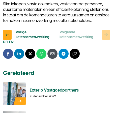
Slim inkopen, vaste co-makers, vaste contactpersonen,
duurzame materialen en een efficiënte planning stellen ons
in staat om de komende jaren te verduurzamen en gasloos
te maken in samenwerking met alle stakeholders.
Vorige
Volgende
ketensamenwerking
ketensamenwerking
DELEN:
Facebook
LinkedIn
X - Twitter
Whatsapp
E-mail
Telegram
Kopieer naar klembo
Gerelateerd
Exterio Vastgoedpartners
21 december 2022