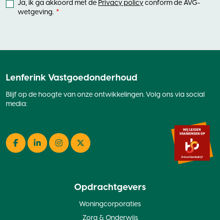
Ja, ik ga akkoord met de
Privacy policy
conform de AVG-
wetgeving.
Lenferink Vastgoedonderhoud
Blijf op de hoogte van onze ontwikkelingen. Volg ons via social
media:
Facebook
LinkedIn
Instagram
Twitter
Opdrachtgevers
Woningcorporaties
Zorg & Onderwijs