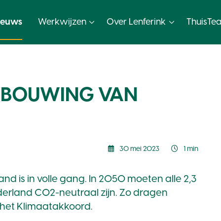
ieuws
Werkwijzen
Over Lenferink
ThuisTe
RBOUWING VAN
30 mei 2023
1 min
d is in volle gang. In 2050 moeten alle 2,3
derland CO2-neutraal zijn. Zo dragen
t het Klimaatakkoord.