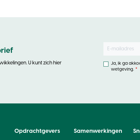
E-mailadres
Leave
rief
this
field
ikkelingen. U kunt zich hier
Ja, ik ga akk
blank
wetgeving.
Opdrachtgevers
Samenwerkingen
Sn