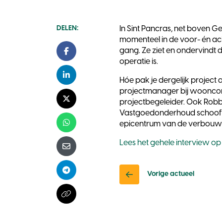
DELEN:
In Sint Pancras, net boven G
momenteel in de voor- én ac
gang. Ze ziet en ondervindt d
Facebook
operatie is.
LinkedIn
Hóe pak je dergelijk projec
projectmanager bij wooncor
projectbegeleider. Ook Robbe
X - Twitter
Vastgoedonderhoud schoof aa
epicentrum van de verbouw
Whatsapp
Lees het gehele interview 
E-mail
Telegram
Vorige actueel
Kopieer naar klembord