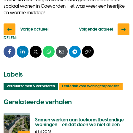
sociaal wonen in Coevorden. Het was weer een heerlijke
en warme middag!
Vorige actueel
Volgende actueel
DELEN:
Facebook
LinkedIn
X - Twitter
Whatsapp
E-mail
Telegram
Kopieer naar klembo
Labels
Verduurzamen & Verbeteren
Lenferink voor woningcorporaties
Gerelateerde verhalen
Samen werken aan toekomstbestendige
woningen – en dat doen we niet alleen
6 juli 2026