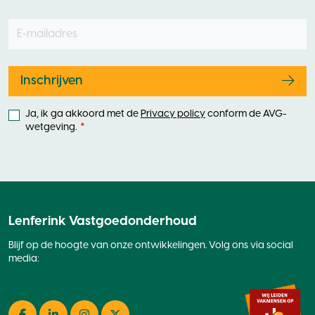
E-mailadres
Leave
this
field
blank
Inschrijven
Ja, ik ga akkoord met de
Privacy policy
conform de AVG-
wetgeving.
Lenferink Vastgoedonderhoud
Blijf op de hoogte van onze ontwikkelingen. Volg ons via social
media: