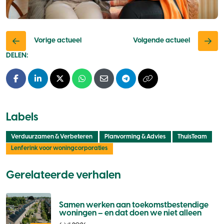
Vorige actueel
Volgende actueel
DELEN:
Facebook
LinkedIn
X - Twitter
Whatsapp
E-mail
Telegram
Kopieer naar klembo
Labels
Verduurzamen & Verbeteren
Planvorming & Advies
ThuisTeam
Lenferink voor woningcorporaties
Gerelateerde verhalen
Samen werken aan toekomstbestendige
woningen – en dat doen we niet alleen