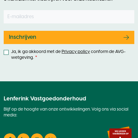
E-mailadres
Leave
this
field
blank
Inschrijven
Ja, ik ga akkoord met de
Privacy policy
conform de AVG-
wetgeving.
Lenferink Vastgoedonderhoud
Blijf op de hoogte van onze ontwikkelingen. Volg ons via social
media: