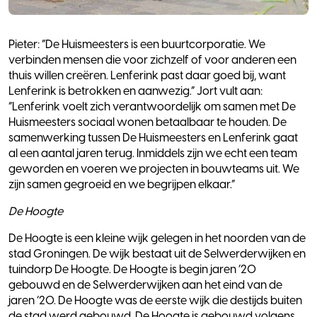
Pieter: “De Huismeesters is een buurtcorporatie. We
verbinden mensen die voor zichzelf of voor anderen een
thuis willen creëren. Lenferink past daar goed bij, want
Lenferink is betrokken en aanwezig.” Jort vult aan:
“Lenferink voelt zich verantwoordelijk om samen met De
Huismeesters sociaal wonen betaalbaar te houden. De
samenwerking tussen De Huismeesters en Lenferink gaat
al een aantal jaren terug. Inmiddels zijn we echt een team
geworden en voeren we projecten in bouwteams uit. We
zijn samen gegroeid en we begrijpen elkaar.”
De Hoogte
De Hoogte is een kleine wijk gelegen in het noorden van de
stad Groningen. De wijk bestaat uit de Selwerderwijken en
tuindorp De Hoogte. De Hoogte is begin jaren ’20
gebouwd en de Selwerderwijken aan het eind van de
jaren ’20. De Hoogte was de eerste wijk die destijds buiten
de stad werd gebouwd. De Hoogte is gebouwd volgens