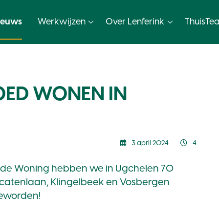
ieuws
Werkwijzen
Over Lenferink
ThuisTe
ED WONEN IN
3 april 2024
4
Goede Woning hebben we in Ugchelen 70
catenlaan, Klingelbeek en Vosbergen
geworden!