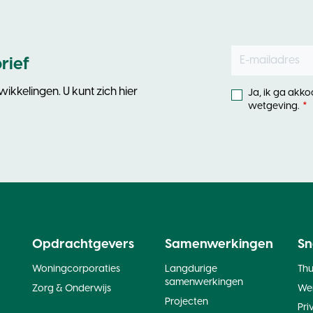
E-mailadres
Leave
rief
this
field
ikkelingen. U kunt zich hier
Ja, ik ga akk
blank
wetgeving.
Opdrachtgevers
Samenwerkingen
Sn
Woningcorporaties
Langdurige
Th
samenwerkingen
Zorg & Onderwijs
Wer
Projecten
Pri