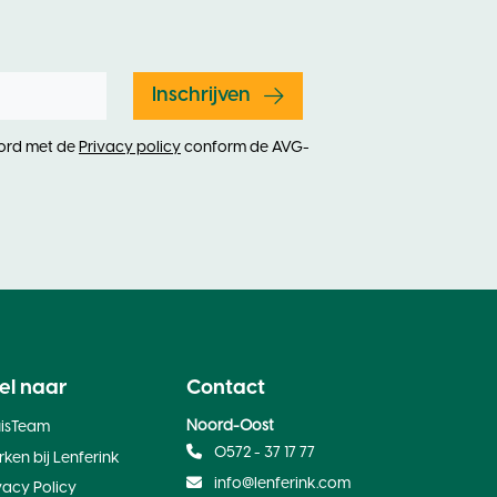
Inschrijven
oord met de
Privacy policy
conform de AVG-
el naar
Contact
Noord-Oost
uisTeam
0572 - 37 17 77
ken bij Lenferink
info@lenferink.com
vacy Policy