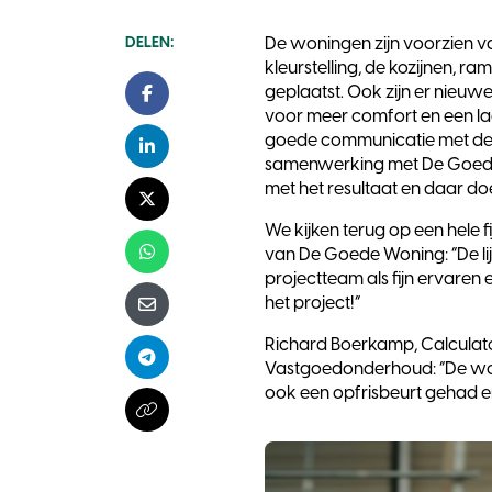
DELEN:
De woningen zijn voorzien v
kleurstelling, de kozijnen, r
geplaatst. Ook zijn er nieu
Facebook
voor meer comfort en een lage
goede communicatie met de b
LinkedIn
samenwerking met De Goede 
met het resultaat en daar do
X - Twitter
We kijken terug op een hele 
van De Goede Woning: “De li
Whatsapp
projectteam als fijn ervaren
het project!”
E-mail
Richard Boerkamp, Calculat
Telegram
Vastgoedonderhoud: “De wo
ook een opfrisbeurt gehad en 
Kopieer naar klembord