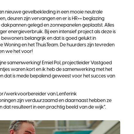
an nieuwe gevelbekleding in een mooie neutrale
amen, deuren zijn vervangen en er is HR++ beglazing
we dakpannen gelegd en zonnepanelen geplaatst. Alles
r energieverbruik. Bij een intensief project als deze is
ewoners belangrijk en dat is goed gelukt in
Woning en het ThuisTeam. De huurders zijn tevreden
en we het voor!
fijne samenwerking! Emiel Pol, projectleider Vastgoed
jntjes waren kort en ik heb de samenwerking met het
 en dat is mede bepalend geweest voor het succes van
or/werkvoorbereider van Lenferink
ningen zijn verduurzaamd en daarnaast hebben ze
dat resulteert in een prachtig beeld van de wijk”.