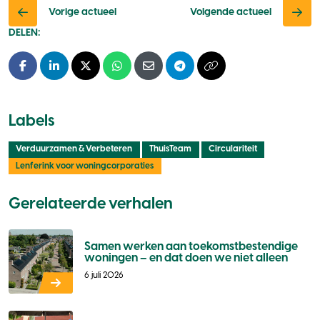
Vorige actueel
Volgende actueel
DELEN:
Facebook
LinkedIn
X - Twitter
Whatsapp
E-mail
Telegram
Kopieer naar klembo
Labels
Verduurzamen & Verbeteren
ThuisTeam
Circulariteit
Lenferink voor woningcorporaties
Gerelateerde verhalen
Samen werken aan toekomstbestendige
woningen – en dat doen we niet alleen
6 juli 2026