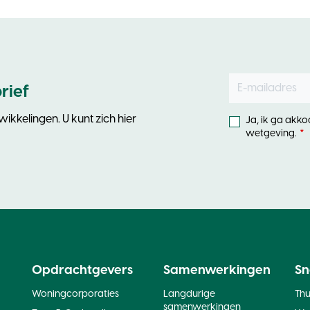
E-mailadres
Leave
rief
this
field
ikkelingen. U kunt zich hier
Ja, ik ga akk
blank
wetgeving.
Opdrachtgevers
Samenwerkingen
Sn
Woningcorporaties
Langdurige
Th
samenwerkingen