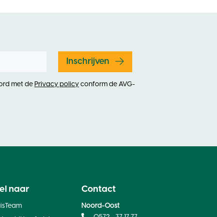
Inschrijven
oord met de
Privacy policy
conform de AVG-
el naar
Contact
Noord-Oost
uisTeam