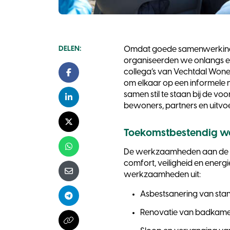
DELEN:
Omdat goede samenwerking d
organiseerden we onlangs e
collega’s van Vechtdal Won
Facebook
om elkaar op een informele m
samen stil te staan bij de vo
LinkedIn
bewoners, partners en uitvoe
X - Twitter
Toekomstbestendig 
Whatsapp
De werkzaamheden aan de wo
comfort, veiligheid en ener
werkzaamheden uit:
E-mail
Asbestsanering van sta
Telegram
Renovatie van badkamer
Kopieer naar klembord