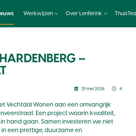
ieuws
Werkwijzen
Over Lenferink
ThuisTe
 HARDENBERG –
T
29 mei 2026
4
t Vechtdal Wonen aan een omvangrijk
eerstraat. Een project waarin kwaliteit,
in hand gaan. Samen investeren we niet
 in een prettige, duurzame en