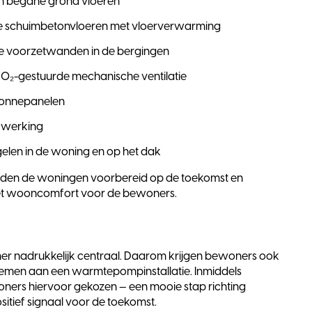
n begane grond vloeren
 schuimbetonvloeren met vloerverwarming
de voorzetwanden in de bergingen
CO₂-gestuurde mechanische ventilatie
zonnepanelen
fwerking
en in de woning en op het dak
den de woningen voorbereid op de toekomst en
 het wooncomfort voor de bewoners.
oner nadrukkelijk centraal. Daarom krijgen bewoners ook
nemen aan een warmtepompinstallatie. Inmiddels
ners hiervoor gekozen — een mooie stap richting
tief signaal voor de toekomst.