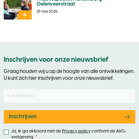
Oelenveerstraat
29 mei 2026
Inschrijven voor onze nieuwsbrief
Graag houden wij u op de hoogte van alle ontwikkelingen.
U kunt zich hier inschrijven voor onze nieuwsbrief.
E-mailadres
Leave
this
field
blank
Inschrijven
Ja, ik ga akkoord met de
Privacy policy
conform de AVG-
wetgeving.