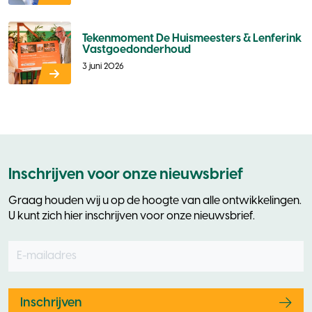
Tekenmoment De Huismeesters & Lenferink
Vastgoedonderhoud
3 juni 2026
Inschrijven voor onze nieuwsbrief
Graag houden wij u op de hoogte van alle ontwikkelingen.
U kunt zich hier inschrijven voor onze nieuwsbrief.
E-mailadres
Leave
this
field
blank
Inschrijven