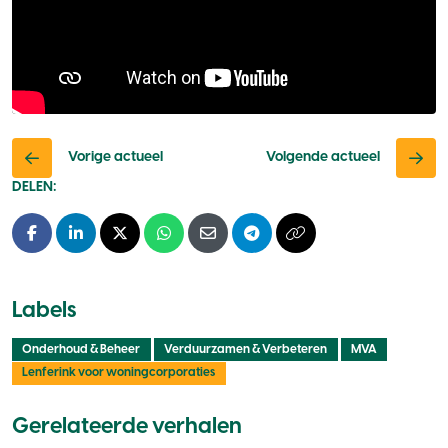
Vorige actueel
Volgende actueel
DELEN:
Facebook
LinkedIn
X - Twitter
Whatsapp
E-mail
Telegram
Kopieer naar klembo
Labels
Onderhoud & Beheer
Verduurzamen & Verbeteren
MVA
Lenferink voor woningcorporaties
Gerelateerde verhalen