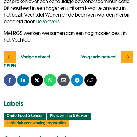
gesproken over een eenduidige bewonerscommunicatie.
Dit resulteert in een hoger en uniform kwaliteitsniveau in
het bezit. Vechtdal Wonen en de bedrijven worden hierbij
begeleid door
De Wevers
.
Met RGS werken we samen aan een nóg mooier bezit in
het Vechtdal!
Vorige actueel
Volgende actueel
DELEN:
Facebook
LinkedIn
X - Twitter
Whatsapp
E-mail
Telegram
Kopieer naar klembo
Labels
Onderhoud & Beheer
Planvorming & Advies
Lenferink voor woningcorporaties