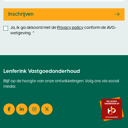
E-mailadres
Leave
this
field
blank
Inschrijven
Ja, ik ga akkoord met de
Privacy policy
conform de AVG-
wetgeving.
Lenferink Vastgoedonderhoud
Blijf op de hoogte van onze ontwikkelingen. Volg ons via social
media:
Facebook
LinkedIn
Instagram
Twitter