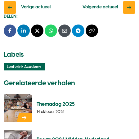
Vorige actueel
Volgende actueel
DELEN:
Facebook
LinkedIn
X - Twitter
Whatsapp
E-mail
Telegram
Kopieer naar klembo
Labels
Lenferink Academy
Gerelateerde verhalen
Themadag 2025
14 oktober 2025