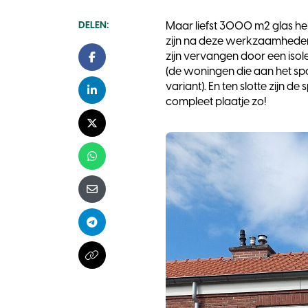
DELEN:
Maar liefst 3000 m2 glas h
zijn na deze werkzaamheden
zijn vervangen door een iso
Facebook
(de woningen die aan het spo
variant). En ten slotte zijn
LinkedIn
compleet plaatje zo!
X - Twitter
Whatsapp
E-mail
Telegram
Kopieer naar klembord