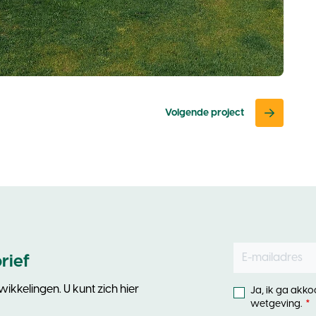
Volgende project
E-mailadres
Leave
rief
this
field
ikkelingen. U kunt zich hier
Ja, ik ga akk
blank
wetgeving.