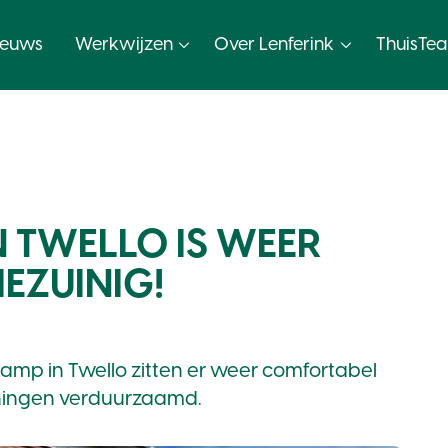
ieuws
Werkwijzen
Over Lenferink
ThuisTe
 TWELLO IS WEER
EZUINIG!
mp in Twello zitten er weer comfortabel
oningen verduurzaamd.