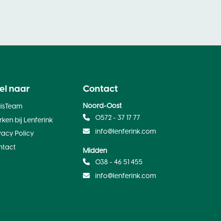
el naar
Contact
Noord-Oost
uisTeam
0572 - 37 17 77
ken bij Lenferink
info@lenferink.com
vacy Policy
ntact
Midden
038 - 46 51 455
info@lenferink.com