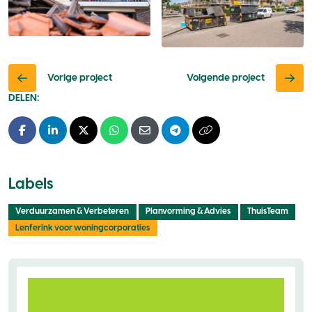
Vorige project
Volgende project
DELEN:
Facebook
LinkedIn
X - Twitter
Whatsapp
E-mail
Telegram
Kopieer naar klembo
Labels
Verduurzamen & Verbeteren
Planvorming & Advies
ThuisTeam
Lenferink voor woningcorporaties