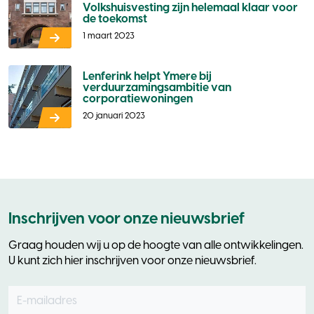
Volkshuisvesting zijn helemaal klaar voor
de toekomst
1 maart 2023
Lenferink helpt Ymere bij
verduurzamingsambitie van
corporatiewoningen
20 januari 2023
Inschrijven voor onze nieuwsbrief
Graag houden wij u op de hoogte van alle ontwikkelingen.
U kunt zich hier inschrijven voor onze nieuwsbrief.
E-mailadres
Leave
this