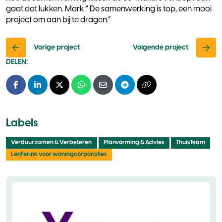
gaat dat lukken. Mark:” De samenwerking is top, een mooi
project om aan bij te dragen.”
Vorige project
Volgende project
DELEN:
Facebook
LinkedIn
X - Twitter
Whatsapp
E-mail
Telegram
Kopieer naar klembo
Labels
Verduurzamen & Verbeteren
Planvorming & Advies
ThuisTeam
Lenferink voor woningcorporaties